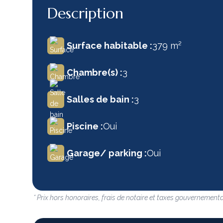
Description
Surface habitable :
379 m²
Chambre(s) :
3
Salles de bain :
3
Piscine :
Oui
Garage/ parking :
Oui
* Prix hors honoraires, frais de notaire et taxes gouvernementa