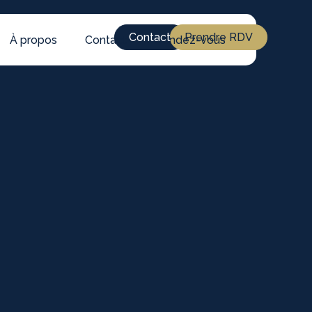
Contact
Prendre RDV
À propos
Contact
Rendez-vous
4
/ 9