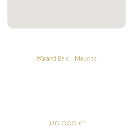
Grand Baie - Maurice
Dernier étage dans
résidence tout
confort
320 000 €*