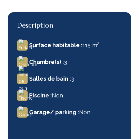
Description
Surface habitable :
115 m²
Chambre(s) :
3
Salles de bain :
3
Piscine :
Non
Garage/ parking :
Non