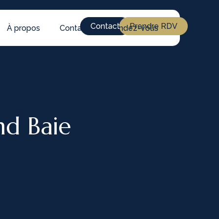
Contact
Prendre RDV
À propos
Contact
Rendez-vous
nd Baie
4
/ 9