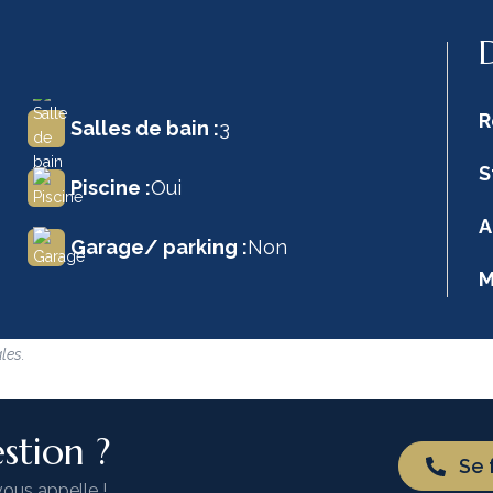
R
Salles de bain :
3
S
Piscine :
Oui
A
Garage/ parking :
Non
M
les.
stion ?
Se 
vous appelle !