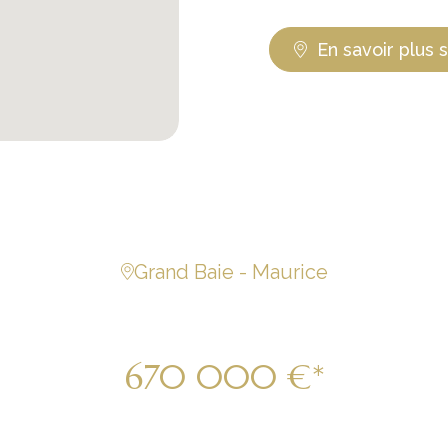
En savoir plus 
Grand Baie - Maurice
villa 3 chb 271m2 Gra
670 000 €*