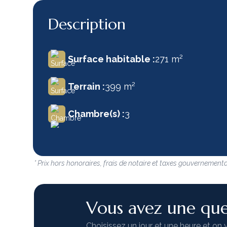
Description
Surface habitable :
271 m²
Terrain :
399 m²
Chambre(s) :
3
* Prix hors honoraires, frais de notaire et taxes gouvernementa
Vous avez une que
Choisissez un jour et une heure et on 