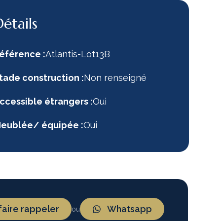
Détails
éférence :
Atlantis-Lot13B
tade construction :
Non renseigné
ccessible étrangers :
Oui
eublée/ équipée :
Oui
faire rappeler
Whatsapp
ou