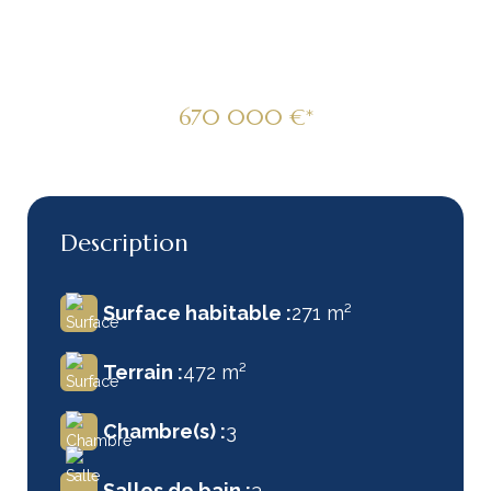
271m2 Grand Baie
670 000 €*
Description
Surface habitable :
271 m²
Terrain :
472 m²
Chambre(s) :
3
Salles de bain :
3