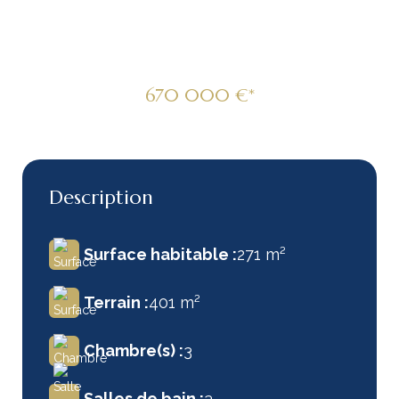
271m2 Grand Baie
670 000 €*
Description
Surface habitable :
271 m²
Terrain :
401 m²
Chambre(s) :
3
Salles de bain :
3